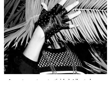
Posted by
David Belmonte
Apuesta por tu autenticidad: Libertad y
valentía para tu vida
Espiritualidad
Superación