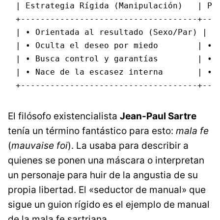
| Estrategia Rígida (Manipulación)   | Pre
+------------------------------------+----
| • Orientada al resultado (Sexo/Par) | • 
| • Oculta el deseo por miedo        | • E
| • Busca control y garantías        | • T
| • Nace de la escasez interna       | • N
El filósofo existencialista
Jean-Paul Sartre
tenía un término fantástico para esto:
mala fe
(
mauvaise foi
). La usaba para describir a
quienes se ponen una máscara o interpretan
un personaje para huir de la angustia de su
propia libertad. El «seductor de manual» que
sigue un guion rígido es el ejemplo de manual
de la mala fe sartriana.